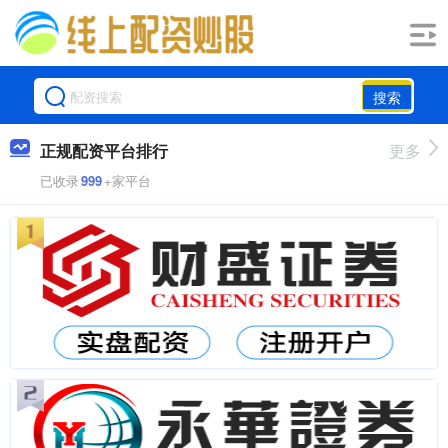
搜索
正规配资平台排行
更多
已收录
999
+家平台