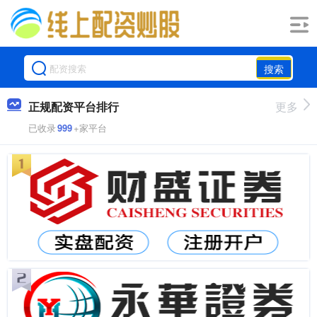
搜索
正规配资平台排行
更多
已收录
999
+家平台