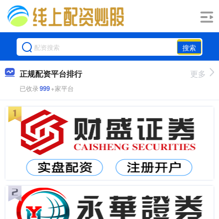
搜索
正规配资平台排行
更多
已收录
999
+家平台