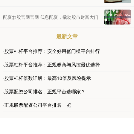
配资炒股官网官网 低息配资，撬动股市财富大门
最新文章
股票杠杆平台推荐：安全好用低门槛平台排行
·
股票杠杆平台推荐：正规券商与风控最优选择
·
股票杠杆倍数详解：最高10倍及风险提示
·
股票配资公司排名，正规平台选哪家？
·
正规股票配资公司平台排名一览
·