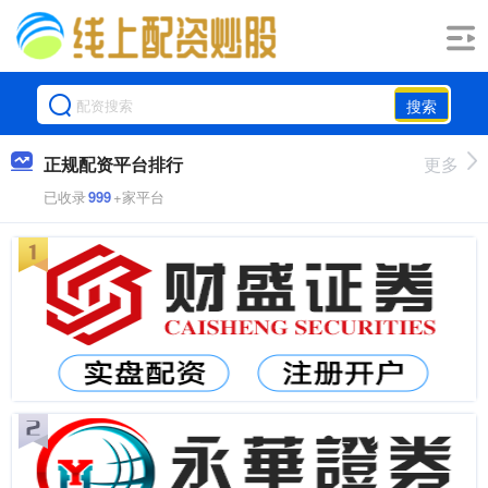
搜索
正规配资平台排行
更多
已收录
999
+家平台