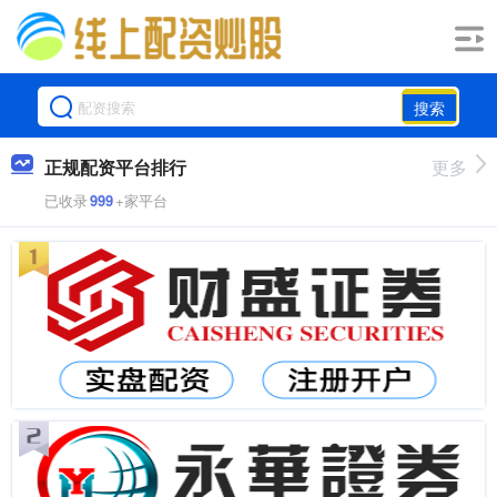
搜索
正规配资平台排行
更多
已收录
999
+家平台