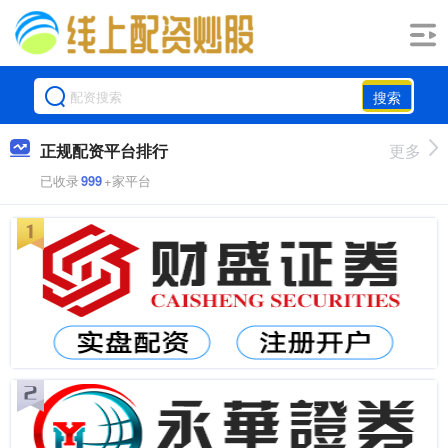
搜索
正规配资平台排行
更多
已收录
999
+家平台