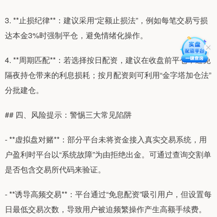
3. **止损纪律**：建议采用“定额止损法”，例如每笔交易亏损
达本金3%时强制平仓，避免情绪化操作。
4. **周期匹配**：若选择按日配资，建议在收盘前平仓，避免
隔夜持仓带来的利息损耗；按月配资则可利用“金字塔加仓法”
分批建仓。
## 四、风险提示：警惕三大常见陷阱
- **虚拟盘对赌**：部分平台未将资金接入真实交易系统，用
户盈利时平台以“系统故障”为由拒绝出金。可通过查询交割单
是否包含交易所代码来验证。
- **诱导高频交易**：平台通过“免息配资”吸引用户，但设置每
日最低交易次数，导致用户被迫频繁操作产生高额手续费。