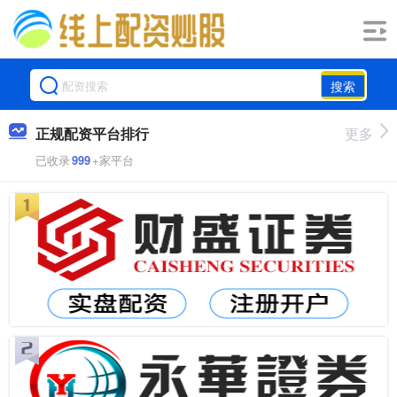
搜索
正规配资平台排行
更多
已收录
999
+家平台