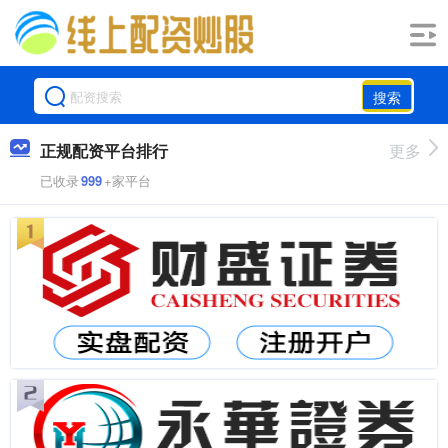
搜索
正规配资平台排行
更多
已收录
999
+家平台